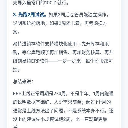
先导入最常用的100个就行。
3. 先跑2周试试。
如果2周后仓管员能独立操作，
说明系统能落地；如果2周还卡着，再考虑换方
案。
易特
进销存
软件支持模块化使用，先开库存和采
购，等仓库跑顺了再加销售、再加财务核算、再升
级到易特
ERP软件
——一步一步来，每个阶段都可
控。
总结来说：
ERP上线正常周期是2-4周，不是半年。1周内跑通
的说明数据基础好、人少需求简单；超过1个月的
通常是上线方法出了问题，不是系统本身不行。还
没上的建议先小规模试跑2周，比一直观望更靠
谱。