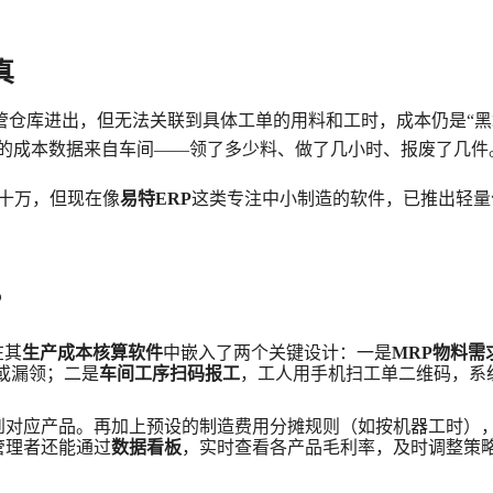
真
管仓库进出，但无法关联到具体工单的用料和工时，成本仍是
“
%的成本数据来自车间——领了多少料、做了几小时、报废了几件
几十万，但现在像
易特
ERP
这类专注中小制造的软件，已推出轻量
？
在其
生产成本核算软件
中嵌入了两个关键设计：一是
MRP物料需
或漏领；二是
车间工序
扫码报工
，工人用手机扫工单二维码，系
到对应产品。再加上预设的制造费用分摊规则（如按机器工时）
管理者还能通过
数据看板
，实时查看各产品毛利率，及时调整策