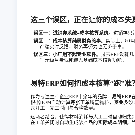
这三个误区，正在让你的成本失
误区一：
进销存
系统
=成本核算系统
。
进销存
只
误区二：成本核算纯属财务的事
。实际上，
80
产端实时反馈，财务再努力也无济于事。
误区三：小厂用不起专业软件
。过去
ERP动辄
千元级月费就能覆盖基础成本核算功能。
易特
ERP如何把成本核算“跑”准
作为专注生产企业
ERP十余年的品牌，
易特
ERP
根据
BOM
自动计算每张工单所需物料，避免多领
录开工、完工时间与合格数量。
这两者结合，使得材料消耗与人工工时自动归集
在工单关闭时自动生成该产品的
实际成本明细
。