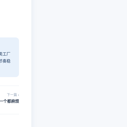
类工厂
节奏稳
下一篇 ›
一个都麻烦