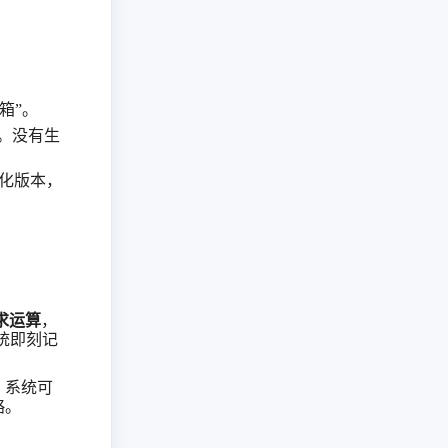
黑箱”。
。没有生
化版本，
求运算
，
统即刻记
，系统可
略。