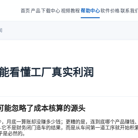
首页
产品
下载中心
视频教程
帮助中心
软件价格
联系我
润
能看懂工厂真实利润
可能忽略了成本核算的源头
少，月底一算账却没赚多少钱；更糟的是，连到底哪个产品赚钱
—它不是财务闭门造车的结果，而是从车间第一道工序就开始积
几乎是必然的。