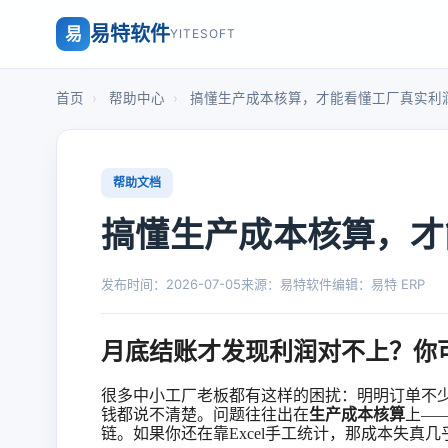
易特软件
易
YITESOFT
首页
›
帮助中心
›
搞懂生产成本核算，才能看懂工厂真实利
帮助文档
搞懂生产成本核算，才
发布时间：2026-07-05
来源：易特软件
编辑：易特 ERP
月底结账才发现利润对不上？你
很多中小工厂老板都有这样的困扰：明明订单不
钱都说不清楚。问题往往出在
生产成本核算
上
—
链。如果你还在靠Excel手工统计，那成本失真