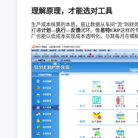
理解原理，才能选对工具
生产成本核算的本质，是让数据从车间
“流”到
打通
计划
—执行—反馈
闭环。像
易特
ERP
这样的
厂也能以低成本实现成本透明化。与其每月在模